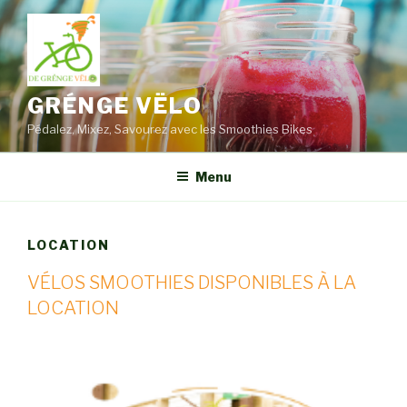
Aller
au
contenu
principal
GRÉNGE VËLO
Pédalez, Mixez, Savourez avec les Smoothies Bikes
Menu
LOCATION
VÉLOS SMOOTHIES DISPONIBLES À LA
LOCATION