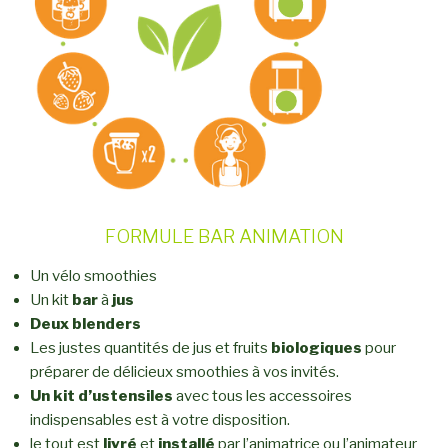
FORMULE BAR ANIMATION
Un vélo smoothies
Un kit
bar
à
jus
Deux blenders
Les justes quantités de jus et fruits
biologiques
pour
préparer de délicieux smoothies à vos invités.
Un kit d’ustensiles
avec tous les accessoires
indispensables est à votre disposition.
le tout est
livré
et
installé
par l’animatrice ou l’animateur